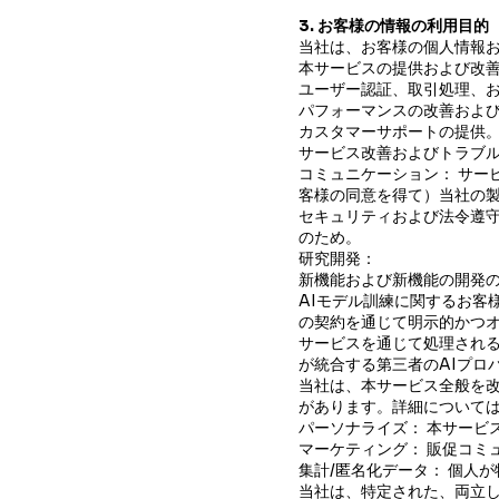
3. お客様の情報の利用目的
当社は、お客様の個人情報
本サービスの提供および改善
ユーザー認証、取引処理、
パフォーマンスの改善およ
カスタマーサポートの提供
サービス改善およびトラブ
コミュニケーション： サー
客様の同意を得て）当社の
セキュリティおよび法令遵守
のため。
研究開発：
新機能および新機能の開発
AIモデル訓練に関するお客様
の契約を通じて明示的かつ
サービスを通じて処理される
が統合する第三者のAIプロ
当社は、本サービス全般を
があります。詳細については
パーソナライズ： 本サービ
マーケティング： 販促コミ
集計/匿名化データ： 個人
当社は、特定された、両立