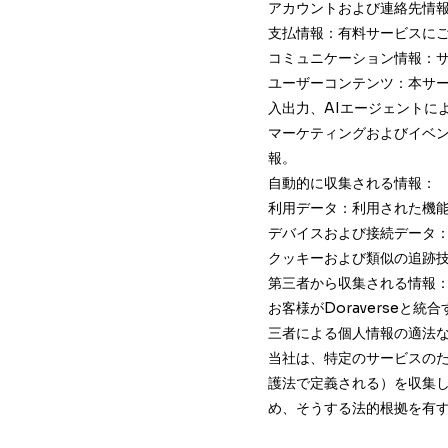
アカウントおよび連絡先情
支払情報：有料サービスに
コミュニケーション情報：
ユーザーコンテンツ：本サ
入出力、AIエージェントに
マーケティングおよびイベ
報。
自動的に収集される情報：
利用データ：利用された機
デバイスおよび接続データ：
クッキーおよび類似の追跡技
第三者から収集される情報
お客様がDoraverse
三者による個人情報の適法
当社は、特定のサービスの
護法で定義される）を収集
め、そうする法的根拠を有