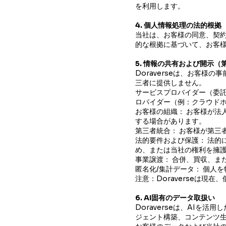
を利用します。
4. 個人情報処理の法的根
当社は、お客様の同意、契
的な根拠に基づいて、お客
5. 情報の共有および開示（
Doraverseは、お客
三者に提供しません。
サービスプロバイダー（委託
ロバイダー（例：クラウドホ
お客様の組織： お客様が法
する場合があります。
第三者統合： お客様が第三
法的要件および保護： 法的
め、または当社の権利を擁
事業譲渡： 合併、買収、ま
匿名化/集計データ： 個人
注意：Doraverseは現
6. AI固有のデータ取扱い
Doraverseは、AIを
ジェント構築、コンテンツ生