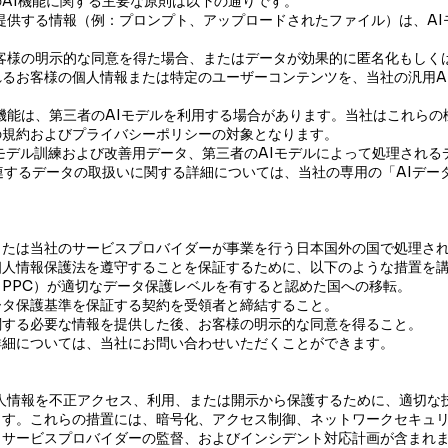
AI機能に関する主要な原則は以下の通りです。
が提供する情報（例：プロンプト、アップロードされたファイル）は、A
お客様の明示的な同意を得た場合、またはデータが効果的に匿名化もしく
るお客様の個人情報または特定のユーザーコンテンツを、当社の汎用A
の機能は、第三者のAIモデルを利用する場合があります。当社はこれら
の規約およびプライバシーポリシーの対象となります。
Iモデル訓練および改善用データ、第三者のAIモデルによって処理され
連するデータの取扱いに関する詳細については、当社の専用の「AIデー
または当社のサービスプロバイダーが事業を行う日本国外の国で処理さ
個人情報保護法を遵守することを保証するために、以下のような措置を
PPC）が適切なデータ保護レベルを有すると認めた国への移転。
ータ保護基準を保証する契約を受領者と締結すること。
関する必要な情報を提供した後、お客様の明示的な同意を得ること。
詳細については、当社にお問い合わせいただくことができます。
様の個人情報を不正アクセス、利用、または開示から保護するために、適切
ます。これらの措置には、暗号化、アクセス制御、ネットワークセキュ
、サービスプロバイダーの監督、およびインシデント対応計画が含まれ