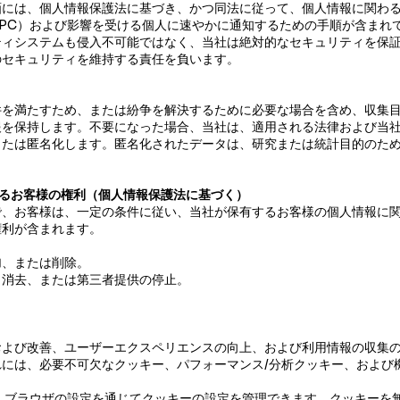
画には、個人情報保護法に基づき、かつ同法に従って、個人情報に関わ
PC）および影響を受ける個人に速やかに通知するための手順が含まれ
ティシステムも侵入不可能ではなく、当社は絶対的なセキュリティを保
のセキュリティを維持する責任を負います。
件を満たすため、または紛争を解決するために必要な場合を含め、収集
報を保持します。不要になった場合、当社は、適用される法律および当
または匿名化します。匿名化されたデータは、研究または統計目的のた
関するお客様の権利（個人情報保護法に基づく）
で、お客様は、一定の条件に従い、当社が保有するお客様の個人情報に
権利が含まれます。
加、または削除。
、消去、または第三者提供の停止。
および改善、ユーザーエクスペリエンスの向上、および利用情報の収集
には、必要不可欠なクッキー、パフォーマンス/分析クッキー、および
、ブラウザの設定を通じてクッキーの設定を管理できます。クッキーを