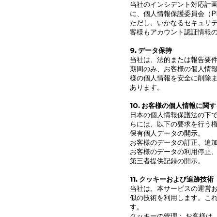
当社のインシデント対応計
に、個人情報保護委員会（P
ただし、いかなるセキュリ
客様もアカウント認証情報
9. データ保持
当社は、法的または報告要
期間のみ、お客様の個人情
様の個人情報を安全に削除
あります。
10. お客様の個人情報に
日本の個人情報保護法の下
らには、以下の要求を行う
保有個人データの開示。
お客様のデータの訂正、追
お客様のデータの利用停止
第三者提供記録の開示。
11. クッキーおよび追跡技術
当社は、本サービスの運営
似の技術を利用します。これ
す。
クッキーの管理： お客様は