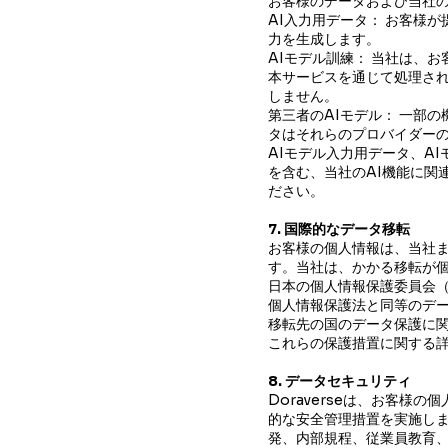
お客様のデータおよび当社の
AI入力用データ： お客様
力を生成します。
AIモデル訓練： 当社は、
本サービスを通じて処理され
しません。
第三者のAIモデル： 一部
タはそれらのプロバイダー
AIモデル入力用データ、A
を含む、当社のAI機能に関
ださい。
7. 国際的なデータ移転
お客様の個人情報は、当社
す。当社は、かかる移転が
日本の個人情報保護委員会（
個人情報保護法と同等のデ
移転先の国のデータ保護に
これらの保護措置に関する
8. データセキュリティ
Doraverseは、お客
的な安全管理措置を実施し
発、内部規程、従業員教育