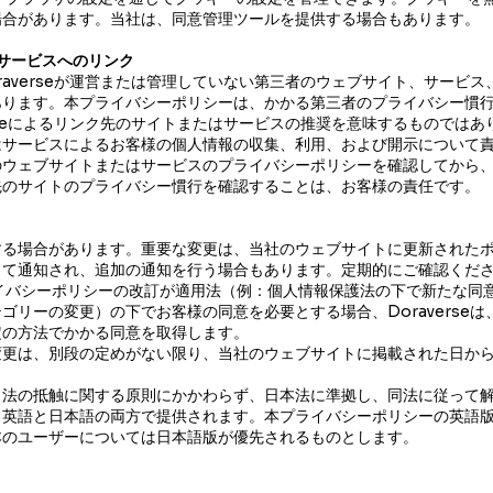
場合があります。当社は、同意管理ツールを提供する場合もあります。
びサービスへのリンク
raverseが運営または管理していない第三者のウェブサイト、サービ
あります。本プライバシーポリシーは、かかる第三者のプライバシー慣
erseによるリンク先のサイトまたはサービスの推奨を意味するものでは
はサービスによるお客様の個人情報の収集、利用、および開示について
のウェブサイトまたはサービスのプライバシーポリシーを確認してから
先のサイトのプライバシー慣行を確認することは、お客様の責任です。
する場合があります。重要な変更は、当社のウェブサイトに更新された
って通知され、追加の通知を行う場合もあります。定期的にご確認くだ
イバシーポリシーの改訂が適用法（例：個人情報保護法の下で新たな同
ゴリーの変更）の下でお客様の同意を必要とする場合、Doraverse
定の方法でかかる同意を取得します。
変更は、別段の定めがない限り、当社のウェブサイトに掲載された日か
、法の抵触に関する原則にかかわらず、日本法に準拠し、同法に従って
、英語と日本語の両方で提供されます。本プライバシーポリシーの英語
本のユーザーについては日本語版が優先されるものとします。