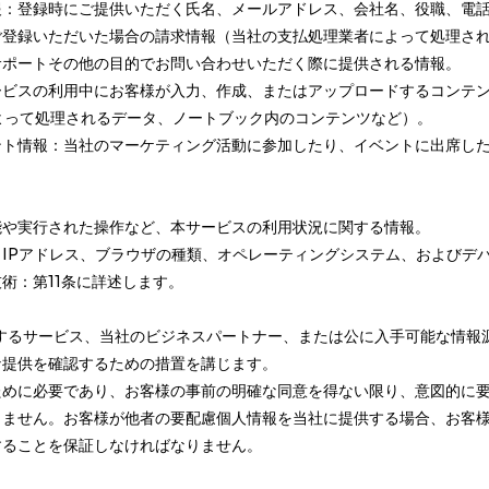
報：登録時にご提供いただく氏名、メールアドレス、会社名、役職、電
ご登録いただいた場合の請求情報（当社の支払処理業者によって処理さ
サポートその他の目的でお問い合わせいただく際に提供される情報。
ービスの利用中にお客様が入力、作成、またはアップロードするコンテ
よって処理されるデータ、ノートブック内のコンテンツなど）。
ント情報：当社のマーケティング活動に参加したり、イベントに出席し
能や実行された操作など、本サービスの利用状況に関する情報。
IPアドレス、ブラウザの種類、オペレーティングシステム、およびデ
術：第11条に詳述します。
：
と統合するサービス、当社のビジネスパートナー、または公に入手可能な情
な提供を確認するための措置を講じます。
ために必要であり、お客様の事前の明確な同意を得ない限り、意図的に
しません。お客様が他者の要配慮個人情報を当社に提供する場合、お客
することを保証しなければなりません。