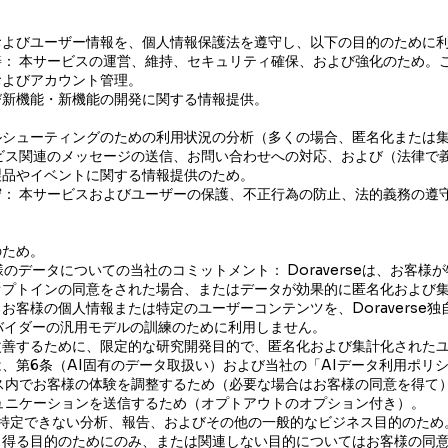
およびユーザー情報を、個人情報保護法を遵守し、以下の目的のために
： 本サービスの運営、維持、セキュリティ確保、および強化のため。
およびアカウント管理。
び新機能・新機能の開発に関する情報提供。
。
ルシューティングのための利用状況の分析（多くの場合、匿名化または
ビス関連のメッセージの送信、お問い合わせへの対応、および（法律で
製品やイベントに関する情報提供のため。
： 本サービスおよびユーザーの保護、不正行為の防止、法的義務の遵
のため。
のデータについての当社のコミットメント： Doraverseは、お客
オプトインの同意をされた場合、またはデータが効果的に匿名化および
お客様の個人情報または特定のユーザーコンテンツを、Doraverse独
バイダーの汎用モデルの訓練のために利用しません。
改善するために、限定的な研究開発目的で、匿名化および集計化された
、第6条（AI固有のデータ取扱い）および当社の「AIデータ利用ポリ
ス内でお客様の体験を調整するため（必要な場合はお客様の同意を得て
ュニケーションを送信するため（オプトアウトのオプション付き）。
が特定できない分析、報告、およびその他の一般的なビジネス目的のため
し得る目的のためにのみ、または関連しない目的についてはお客様の同