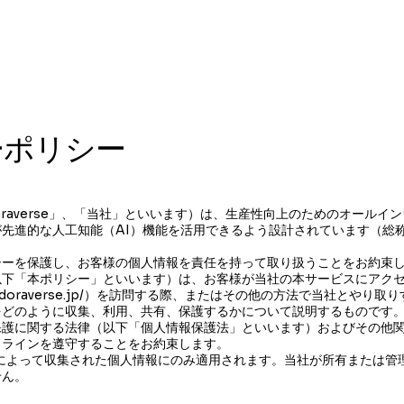
お問合せ
取り扱い製品
会社概要
ニュース
ーポリシー
以下「Doraverse」、「当社」といいます）は、生産性向上のためのオール
先進的な人工知能（AI）機能を活用できるよう設計されています（総
シーを保護し、お客様の個人情報を責任を持って取り扱うことをお約束
以下「本ポリシー」といいます）は、お客様が当社の本サービスにアク
//doraverse.jp/）を訪問する際、またはその他の方法で当社とやり
をどのように収集、利用、共有、保護するかについて説明するものです
保護に関する法律（以下「個人情報保護法」といいます）およびその他
ドラインを遵守することをお約束します。
rseによって収集された個人情報にのみ適用されます。当社が所有または
せん。