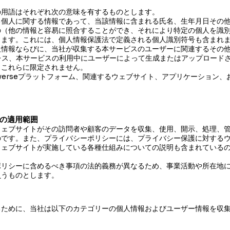
の用語はそれぞれ次の意味を有するものとします。
る個人に関する情報であって、当該情報に含まれる氏名、生年月日その
の（他の情報と容易に照合することができ、それにより特定の個人を識
します。これには、個人情報保護法で定義される個人識別符号も含まれ
人情報ならびに、当社が収集する本サービスのユーザーに関連するその
レス、本サービスの利用中にユーザーによって生成またはアップロード
、これらに限定されません。
averseプラットフォーム、関連するウェブサイト、アプリケーション
。
ーの適用範囲
ウェブサイトがその訪問者や顧客のデータを収集、使用、開示、処理、
のです。また、プライバシーポリシーには、プライバシー保護に対する
ウェブサイトが実施している各種仕組みについての説明も含まれている
ポリシーに含めるべき事項の法的義務が異なるため、事業活動や所在地
負うものとします。
るために、当社は以下のカテゴリーの個人情報およびユーザー情報を収
：