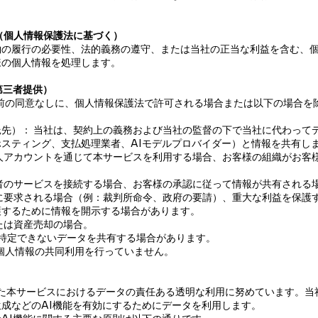
拠（個人情報保護法に基づく）
約の履行の必要性、法的義務の遵守、または当社の正当な利益を含む、
様の個人情報を処理します。
第三者提供）
様の事前の同意なしに、個人情報保護法で許可される場合または以下の場合
先）： 当社は、契約上の義務および当社の監督の下で当社に代わって
スティング、支払処理業者、AIモデルプロバイダー）と情報を共有し
人アカウントを通じて本サービスを利用する場合、お客様の組織がお客
者のサービスを接続する場合、お客様の承認に従って情報が共有される
に要求される場合（例：裁判所命令、政府の要請）、重大な利益を保護
護するために情報を開示する場合があります。
たは資産売却の場合。
を特定できないデータを共有する場合があります。
在、個人情報の共同利用を行っていません。
活用した本サービスにおけるデータの責任ある透明な利用に努めています。当
成などのAI機能を有効にするためにデータを利用します。